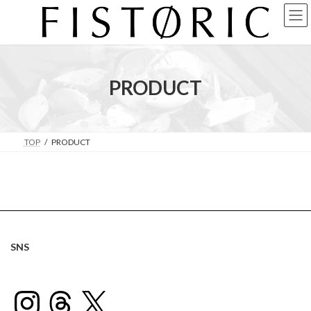
コ
ナ
ン
ビ
テ
ゲ
ン
ー
ツ
シ
へ
ョ
PRODUCT
ス
ン
キ
に
ッ
移
プ
動
TOP
PRODUCT
SNS
Instagram
Threads
X